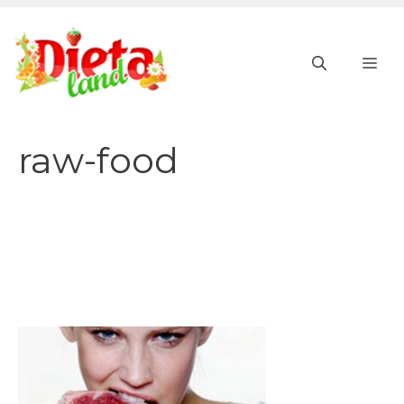
Vai
al
ME
contenuto
raw-food