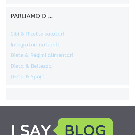
PARLIAMO DI…
Cibi & Ricette salutari
Integratori naturali
Diete & Regimi alimentari
Dieta & Bellezza
Dieta & Sport