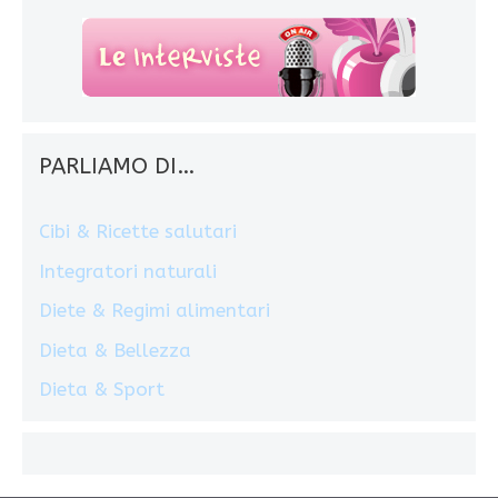
PARLIAMO DI…
Cibi & Ricette salutari
Integratori naturali
Diete & Regimi alimentari
Dieta & Bellezza
Dieta & Sport