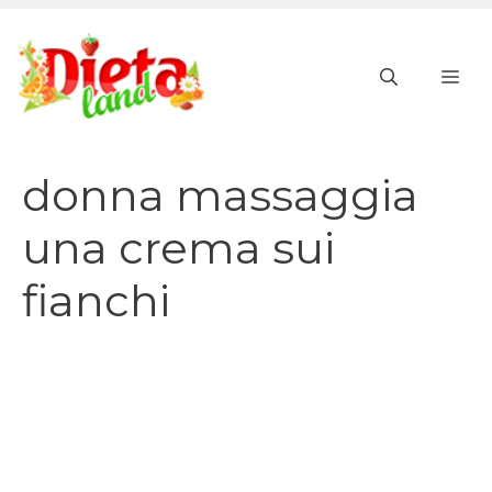
Vai
al
ME
contenuto
donna massaggia
una crema sui
fianchi