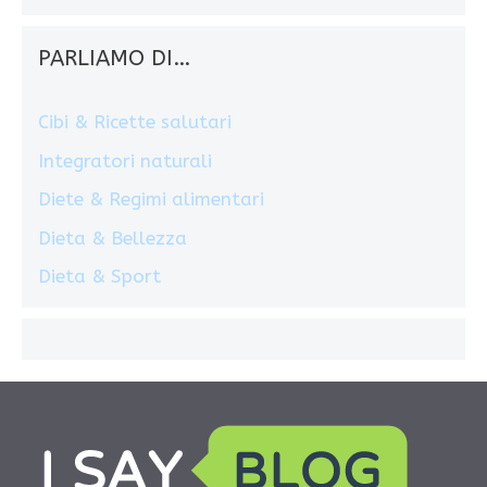
PARLIAMO DI…
Cibi & Ricette salutari
Integratori naturali
Diete & Regimi alimentari
Dieta & Bellezza
Dieta & Sport