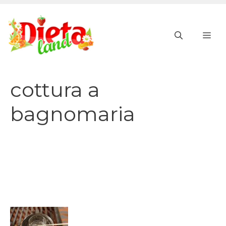
Vai
al
ME
contenuto
cottura a
bagnomaria