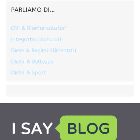
PARLIAMO DI…
Cibi & Ricette salutari
Integratori naturali
Diete & Regimi alimentari
Dieta & Bellezza
Dieta & Sport