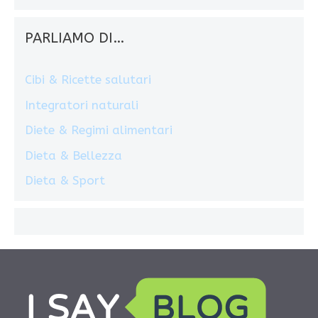
PARLIAMO DI…
Cibi & Ricette salutari
Integratori naturali
Diete & Regimi alimentari
Dieta & Bellezza
Dieta & Sport