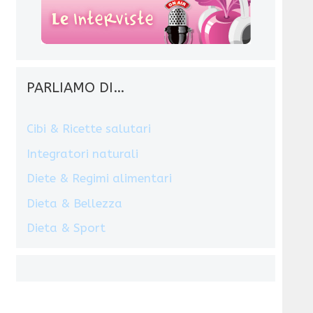
PARLIAMO DI…
Cibi & Ricette salutari
Integratori naturali
Diete & Regimi alimentari
Dieta & Bellezza
Dieta & Sport