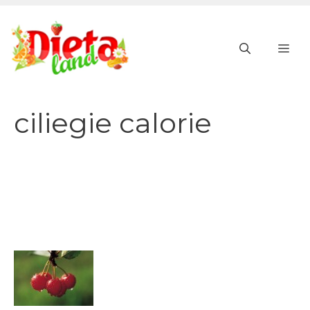
Vai
al
ME
contenuto
ciliegie calorie