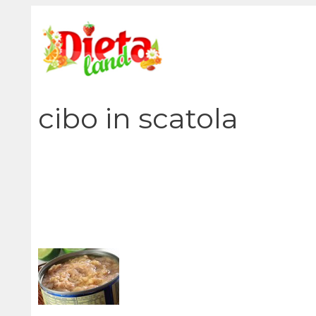
Vai
al
contenuto
cibo in scatola