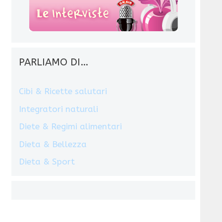
PARLIAMO DI…
Cibi & Ricette salutari
Integratori naturali
Diete & Regimi alimentari
Dieta & Bellezza
Dieta & Sport