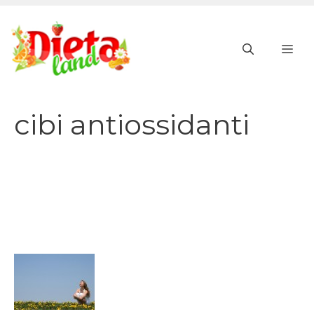
Vai
al
ME
contenuto
cibi antiossidanti