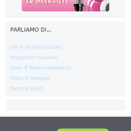
PARLIAMO DI…
Cibi & Ricette salutari
Integratori naturali
Diete & Regimi alimentari
Dieta & Bellezza
Dieta & Sport