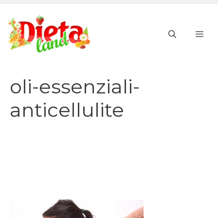
Vai
al
ME
contenuto
oli-essenziali-
anticellulite