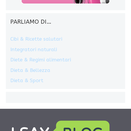
PARLIAMO DI…
Cibi & Ricette salutari
Integratori naturali
Diete & Regimi alimentari
Dieta & Bellezza
Dieta & Sport