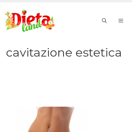
Vai
al
ME
contenuto
cavitazione estetica