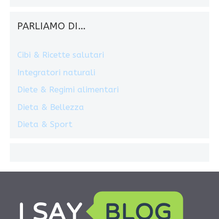
PARLIAMO DI…
Cibi & Ricette salutari
Integratori naturali
Diete & Regimi alimentari
Dieta & Bellezza
Dieta & Sport