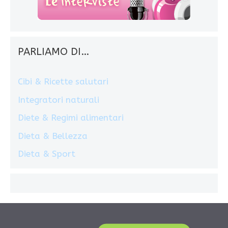
PARLIAMO DI…
Cibi & Ricette salutari
Integratori naturali
Diete & Regimi alimentari
Dieta & Bellezza
Dieta & Sport