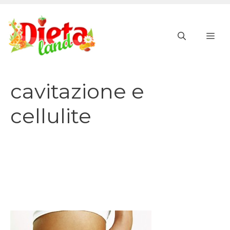
Vai
al
ME
contenuto
cavitazione e
cellulite