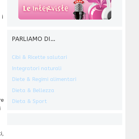
, i
PARLIAMO DI…
,
Cibi & Ricette salutari
Integratori naturali
Diete & Regimi alimentari
Dieta & Bellezza
re
Dieta & Sport
i
i,