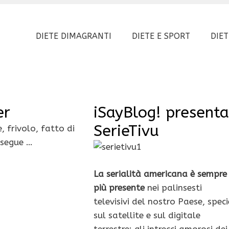
DIETE DIMAGRANTI
DIETE E SPORT
DIET
er
iSayBlog! presenta
SerieTivu
 frivolo, fatto di
 segue …
La serialità americana è sempre
più presente
nei palinsesti
televisivi del nostro Paese, speci
sul satellite e sul digitale
terrestre: gli intrecci amorosi dei