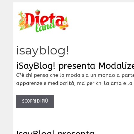
Vai
al
contenuto
isayblog!
iSayBlog! presenta Modaliz
C?è chi pensa che la moda sia un mondo a parte,
apparenze e mediocrità, ma per chi la ama e la
SCOPRI DI PIÙ
IsayBlog! presenta