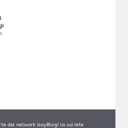
l
g!
n
rte del network IsayBlog! la cui rete