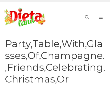
Vai
al
ME
contenuto
Party,Table,With,Gla
sses,Of,Champagne.
,Friends,Celebrating,
Christmas,Or