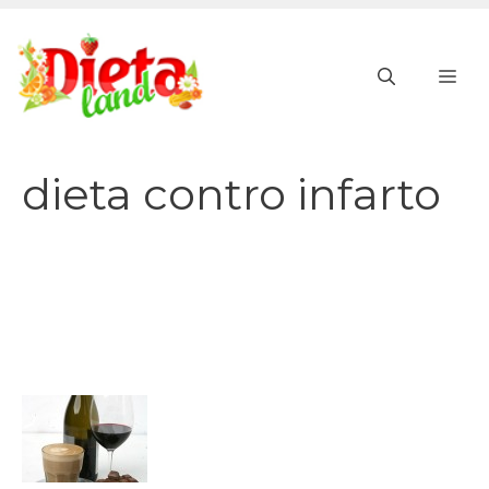
Vai
al
ME
contenuto
dieta contro infarto