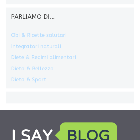
PARLIAMO DI…
Cibi & Ricette salutari
Integratori naturali
Diete & Regimi alimentari
Dieta & Bellezza
Dieta & Sport