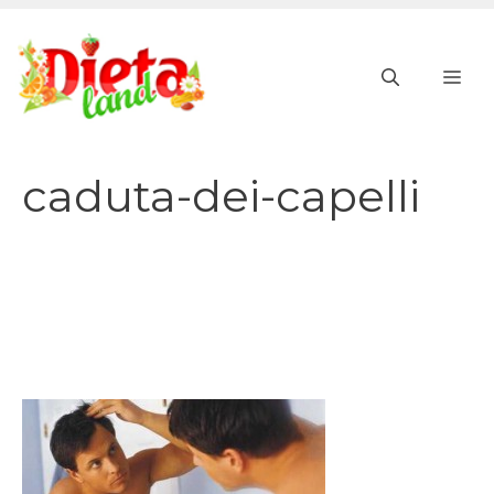
Vai
al
ME
contenuto
caduta-dei-capelli