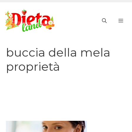
Vai
al
ME
contenuto
buccia della mela
proprietà