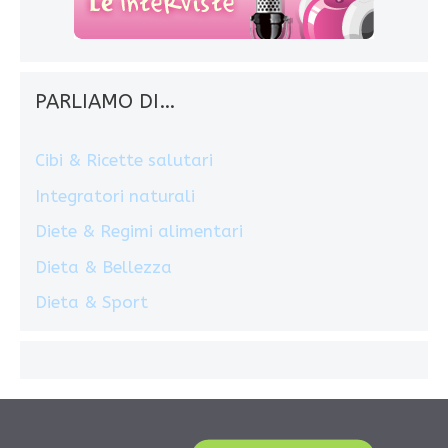
PARLIAMO DI…
Cibi & Ricette salutari
Integratori naturali
Diete & Regimi alimentari
Dieta & Bellezza
Dieta & Sport