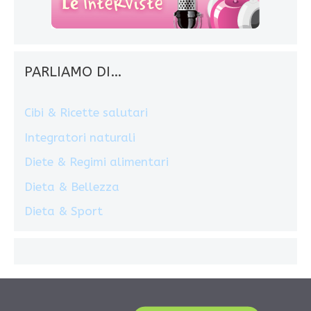
PARLIAMO DI…
Cibi & Ricette salutari
Integratori naturali
Diete & Regimi alimentari
Dieta & Bellezza
Dieta & Sport