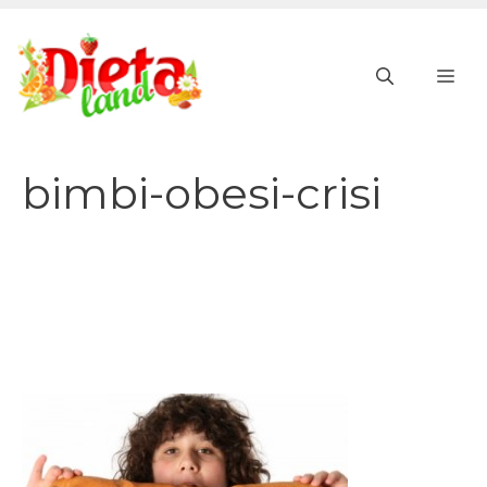
Vai
al
ME
contenuto
bimbi-obesi-crisi