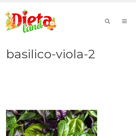
Vai
al
ME
contenuto
basilico-viola-2