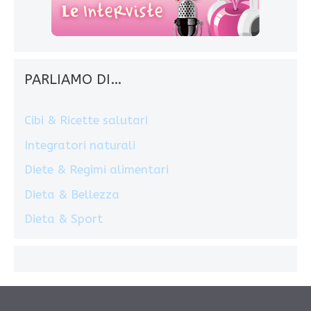
PARLIAMO DI…
Cibi & Ricette salutari
Integratori naturali
Diete & Regimi alimentari
Dieta & Bellezza
Dieta & Sport