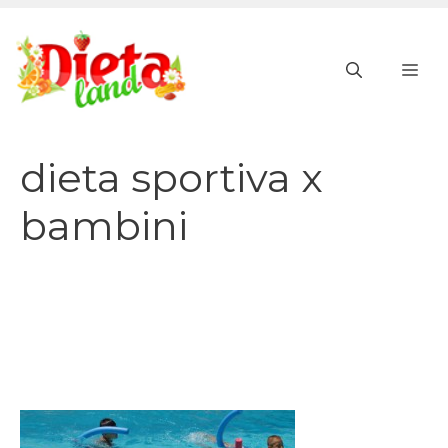
Vai
al
ME
contenuto
dieta sportiva x
bambini