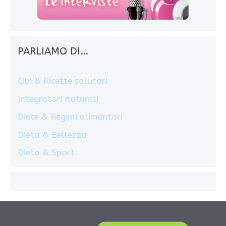
PARLIAMO DI…
Cibi & Ricette salutari
Integratori naturali
Diete & Regimi alimentari
Dieta & Bellezza
Dieta & Sport