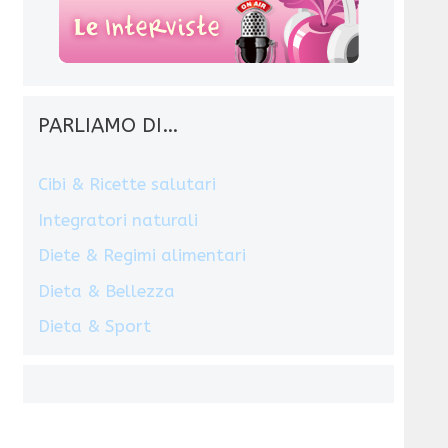
PARLIAMO DI…
Cibi & Ricette salutari
Integratori naturali
Diete & Regimi alimentari
Dieta & Bellezza
Dieta & Sport