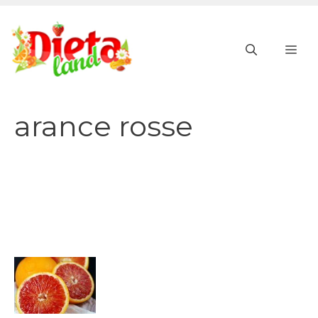
Vai
al
ME
contenuto
arance rosse