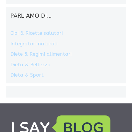
PARLIAMO DI…
Cibi & Ricette salutari
Integratori naturali
Diete & Regimi alimentari
Dieta & Bellezza
Dieta & Sport