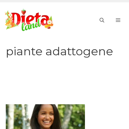
Vai
al
ME
contenuto
piante adattogene