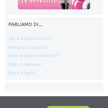
PARLIAMO DI…
Cibi & Ricette salutari
Integratori naturali
Diete & Regimi alimentari
Dieta & Bellezza
Dieta & Sport