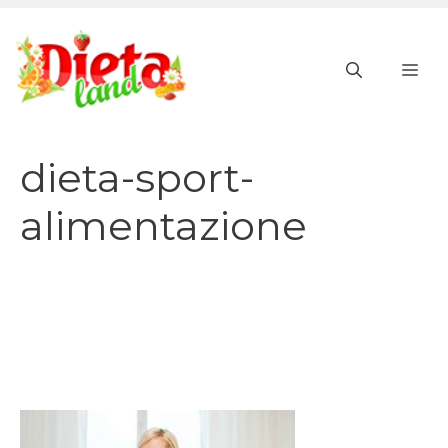
Vai
al
ME
contenuto
dieta-sport-
alimentazione