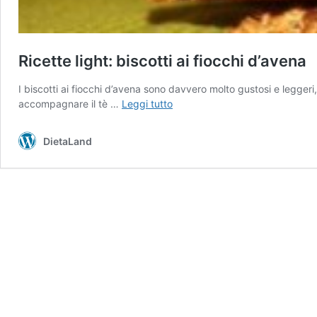
Ricette light: biscotti ai fiocchi d’avena
I biscotti ai fiocchi d’avena sono davvero molto gustosi e leggeri
Ricette
accompagnare il tè …
Leggi tutto
light:
biscotti
DietaLand
ai
fiocchi
d’avena