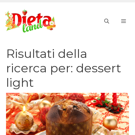
Vai
al
ME
contenuto
Risultati della
ricerca per:
dessert
light